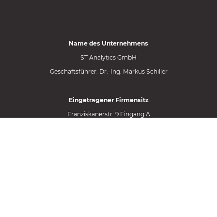
Name des Unternehmens
ST Analytics GmbH
Geschäftsführer: Dr.-Ing. Markus Schiller
Eingetragener Firmensitz
Franziskanerstr. 9 Eingang A
81669 München
Kontaktinformationen
Telefon: +49 173 3545204
E-Mail: info@st-analytics.de
Geschäfts-ID-Nr.
Registergericht: Amtsgericht München